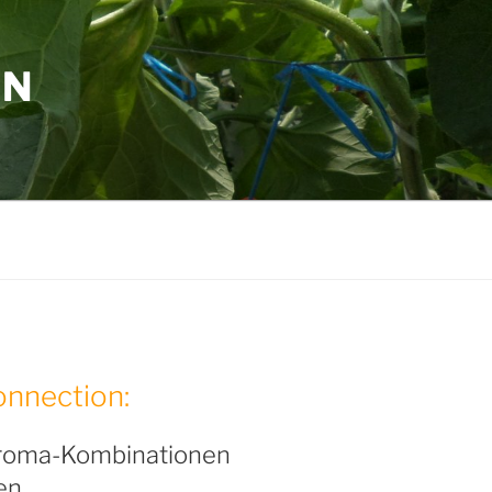
ON
nnection:
roma-Kombinationen
en