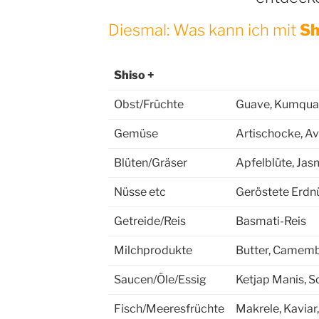
Diesmal: Was kann ich mit
Sh
Shiso +
Obst/Früchte
Guave, Kumquat
Gemüse
Artischocke, Av
Blüten/Gräser
Apfelblüte, Jas
Nüsse etc
Geröstete Erdn
Getreide/Reis
Basmati-Reis
Milchprodukte
Butter, Camembe
Saucen/Öle/Essig
Ketjap Manis, S
Fisch/Meeresfrüchte
Makrele, Kaviar