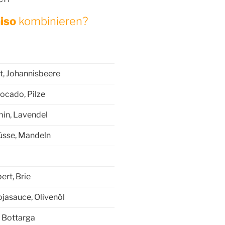
iso
kombinieren?
, Johannisbeere
ocado, Pilze
min, Lavendel
üsse, Mandeln
rt, Brie
ojasauce, Olivenöl
, Bottarga