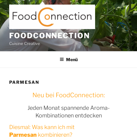
Zum
Inhalt
springen
FOODCONNECTION
Cuisine Creative
Menü
PARMESAN
Neu bei FoodConnection:
Jeden Monat spannende Aroma-
Kombinationen entdecken
Diesmal: Was kann ich mit
Parmesan
kombinieren?