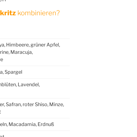
kritz
kombinieren?
a, Himbeere, grüner Apfel,
ine, Maracuja,
re
a, Spargel
blüten, Lavendel,
r, Safran, roter Shiso, Minze,
t
deln, Macadamia, Erdnuß
ot