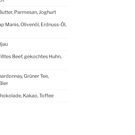
utter, Parmesan, Joghurt
ap Manis, Olivenöl, Erdnuss-Öl,
ljau
illtes Beef, gekochtes Huhn,
ardonnay, Grüner Tee,
Bier
hokolade, Kakao, Toffee