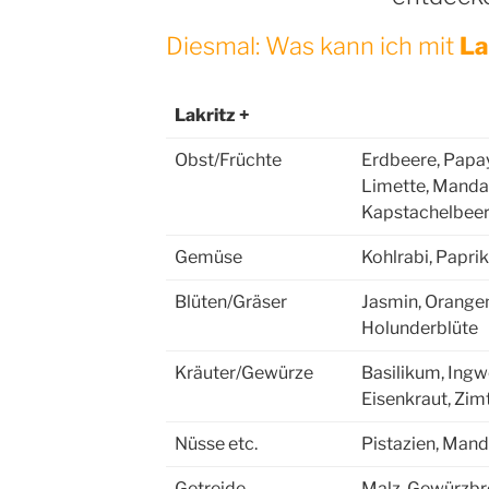
Diesmal: Was kann ich mit
La
Lakritz +
Obst/Früchte
Erdbeere, Papay
Limette, Mandar
Kapstachelbee
Gemüse
Kohlrabi, Paprik
Blüten/Gräser
Jasmin, Orangen
Holunderblüte
Kräuter/Gewürze
Basilikum, Ingwe
Eisenkraut, Zim
Nüsse etc.
Pistazien, Man
Getreide
Malz, Gewürzbr