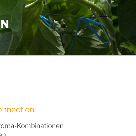
ON
nnection:
roma-Kombinationen
en