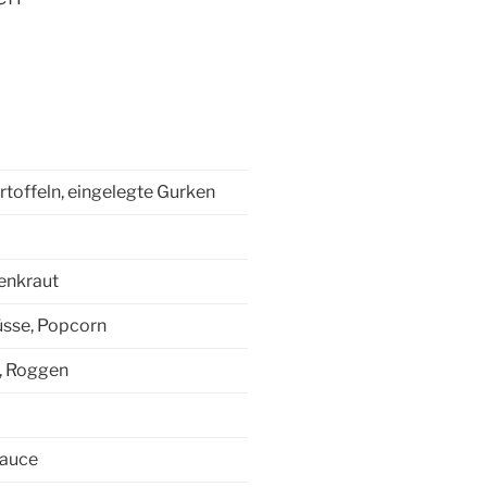
toffeln, eingelegte Gurken
nenkraut
üsse, Popcorn
e, Roggen
Sauce