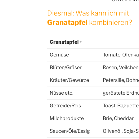
Diesmal: Was kann ich mit
Granatapfel
kombinieren?
Granatapfel +
Gemüse
Tomate, Ofenkar
Blüten/Gräser
Rosen, Veilchen
Kräuter/Gewürze
Petersilie, Boh
Nüsse etc.
geröstete Erdn
Getreide/Reis
Toast, Baguett
Milchprodukte
Brie, Cheddar
Saucen/Öle/Essig
Olivenöl, Soja-