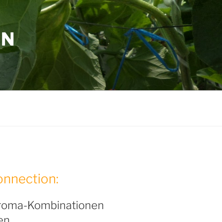
ON
nnection:
roma-Kombinationen
en