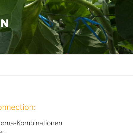
ON
nnection:
roma-Kombinationen
en